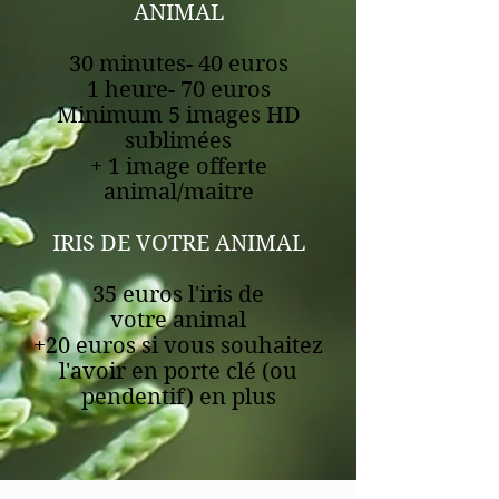
ANIMAL
30 minutes- 40 euros
1 heure- 70 euros
Minimum 5 images HD
sublimées
+ 1 image offerte
animal/maitre
IRIS DE VOTRE ANIMAL
35 euros l'iris de
votre
animal
+20 euros si vous souhaitez
l'avoir en porte clé (ou
pendentif) en plus