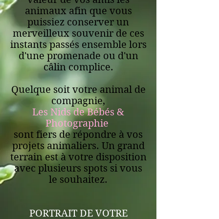
animaux afin que vous
puissiez conserver un
merveilleux souvenir de ces
instants passés ensemble lors
d'une promenade ou d'un
câlin complice.
Quelque soit votre animal de
compagnie,
Les Nids de Bébés &
Photographie
sont fiers de répondre à vos
projets animaliers. Un grand
terrain est à votre disposition
avec plusieurs spots si vous
le souhaitez.
PORTRAIT DE VOTRE