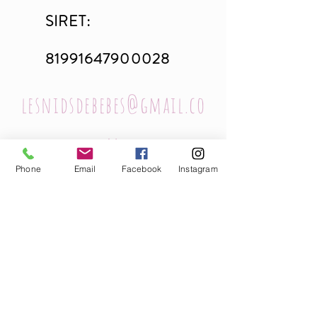
SIRET:
81991647900028
lesnidsdebebes@gmail.co
m
Phone
Email
Facebook
Instagram
06 50 40 87 49
Saillenard